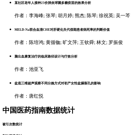
某社区老年人接种23价肺炎球菌多糖疫苗的效果分析
作者：李海峰; 张琴; 胡月婷; 熊杰; 陈琴; 徐祝英; 吴一芩
MELD-Na联合血清CHE对肝硬化失代偿期患者病死率的判断价值
作者：陈培鸿; 黄循铷; 旷文萍; 王钦舜; 林文; 罗振俊
脑出血康复治疗的临床路径设计与疗效分析
作者：池亚飞
盆底三维超声观察不同分娩方式对初产女性盆膈裂孔的影响
作者：唐红悦
中国医药指南数据统计
被引次数统计